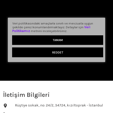
Veri politikasındaki amaçlarla sınırlı ve mevzuata uygun
şekilde çerez konumlandırmaktayız. Detaylar için
Veri
Politikamız
metnini inceleyebilirsiniz.
TAMAM
REDDET
İletişim Bilgileri
Rüştiye sokak, no: 24/2, 34724, kızıltoprak - İstanbul